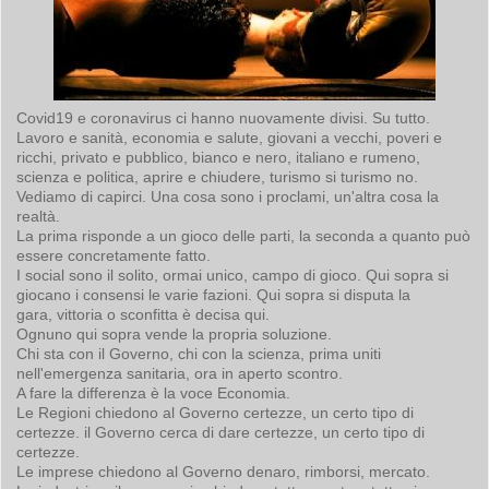
Covid19 e coronavirus ci hanno nuovamente divisi. Su tutto.
Lavoro e sanità, economia e salute, giovani a vecchi, poveri e
ricchi, privato e pubblico, bianco e nero, italiano e rumeno,
scienza e politica, aprire e chiudere, turismo si turismo no.
Vediamo di capirci. Una cosa sono i proclami, un'altra cosa la
realtà.
La prima risponde a un gioco delle parti, la seconda a quanto può
essere concretamente fatto.
I social sono il solito, ormai unico, campo di gioco. Qui sopra si
giocano i consensi le varie fazioni. Qui sopra si disputa la
gara, vittoria o sconfitta è decisa qui.
Ognuno qui sopra vende la propria soluzione.
Chi sta con il Governo, chi con la scienza, prima uniti
nell'emergenza sanitaria, ora in aperto scontro.
A fare la differenza è la voce Economia.
Le Regioni chiedono al Governo certezze, un certo tipo di
certezze. il Governo cerca di dare certezze, un certo tipo di
certezze.
Le imprese chiedono al Governo denaro, rimborsi, mercato.