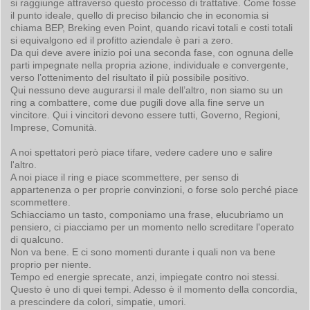
si raggiunge attraverso questo processo di trattative. Come fosse
il punto ideale, quello di preciso bilancio che in economia si
chiama BEP, Breking even Point, quando ricavi totali e costi totali
si equivalgono ed il profitto aziendale è pari a zero.
Da qui deve avere inizio poi una seconda fase, con ognuna delle
parti impegnate nella propria azione, individuale e convergente,
verso l’ottenimento del risultato il più possibile positivo.
Qui nessuno deve augurarsi il male dell’altro, non siamo su un
ring a combattere, come due pugili dove alla fine serve un
vincitore. Qui i vincitori devono essere tutti, Governo, Regioni,
Imprese, Comunità.
A noi spettatori però piace tifare, vedere cadere uno e salire
l'altro.
A noi piace il ring e piace scommettere, per senso di
appartenenza o per proprie convinzioni, o forse solo perché piace
scommettere.
Schiacciamo un tasto, componiamo una frase, elucubriamo un
pensiero, ci piacciamo per un momento nello screditare l'operato
di qualcuno.
Non va bene. E ci sono momenti durante i quali non va bene
proprio per niente.
Tempo ed energie sprecate, anzi, impiegate contro noi stessi.
Questo è uno di quei tempi. Adesso è il momento della concordia,
a prescindere da colori, simpatie, umori.