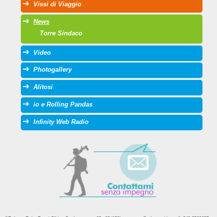
Vissi di Viaggio
News
Torre Sindaco
Video
Photogallery
Alitosi
io e Rolling Pandas
Infinity Web Radio