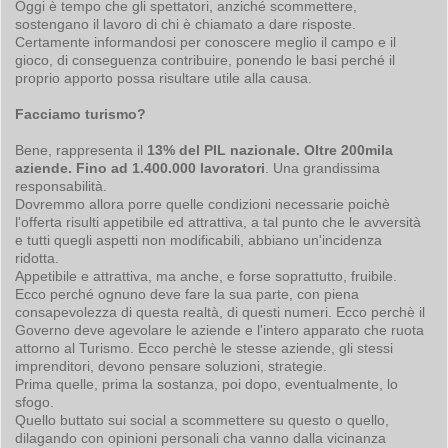
Oggi è tempo che gli spettatori, anziché scommettere,
sostengano il lavoro di chi è chiamato a dare risposte.
Certamente informandosi per conoscere meglio il campo e il
gioco, di conseguenza contribuire, ponendo le basi perché il
proprio apporto possa risultare utile alla causa.
Facciamo turismo?
Bene, rappresenta il
13% del PIL nazionale. Oltre 200mila
aziende. Fino ad 1.400.000 lavoratori
. Una grandissima
responsabilità.
Dovremmo allora porre quelle condizioni necessarie poichè
l'offerta risulti appetibile ed attrattiva, a tal punto che le avversità
e tutti quegli aspetti non modificabili, abbiano un'incidenza
ridotta.
Appetibile e attrattiva, ma anche, e forse soprattutto, fruibile.
Ecco perché ognuno deve fare la sua parte, con piena
consapevolezza di questa realtà, di questi numeri. Ecco perchè il
Governo deve agevolare le aziende e l'intero apparato che ruota
attorno al Turismo. Ecco perchè le stesse aziende, gli stessi
imprenditori, devono pensare soluzioni, strategie.
Prima quelle, prima la sostanza, poi dopo, eventualmente, lo
sfogo.
Quello buttato sui social a scommettere su questo o quello,
dilagando con opinioni personali cha vanno dalla vicinanza