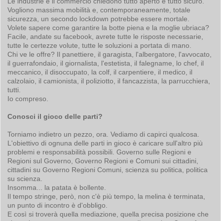
Le industrie e il commercio chiedono tutto aperto e tutto sicuro.
Vogliono massima mobilità e, contemporaneamente, totale
sicurezza, un secondo lockdown potrebbe essere mortale.
Volete sapere come garantire la botte piena e la moglie ubriaca?
Facile, andate su facebook, avrete tutte le risposte necessarie,
tutte le certezze volute, tutte le soluzioni a portata di mano.
Chi ve le offre? Il panettiere, il garagista, l'albergatore, l'avvocato,
il guerrafondaio, il giornalista, l'estetista, il falegname, lo chef, il
meccanico, il disoccupato, la colf, il carpentiere, il medico, il
calzolaio, il camionista, il poliziotto, il fancazzista, la parrucchiera,
tutti.
Io compreso.
Conosci il gioco delle parti?
Torniamo indietro un pezzo, ora. Vediamo di capirci qualcosa.
L'obiettivo di ognuna delle parti in gioco è caricare sull'altro più
problemi e responsabilità possibili. Governo sulle Regioni e
Regioni sul Governo, Governo Regioni e Comuni sui cittadini,
cittadini su Governo Regioni Comuni, scienza su politica, politica
su scienza.
Insomma... la patata è bollente.
Il tempo stringe, però, non c'è più tempo, la melina è terminata,
un punto di incontro è d'obbligo.
E così si troverà quella mediazione, quella precisa posizione che