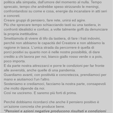
politica alla simpatia, dall’umore del momento al nulla. Tempo
sprecato, tempo che andrebbe speso strizzando le meningi,
confrontandosi su come e cosa, energie da incanalare in atti seri
e concreti.
Creare gruppi di pensiero, fare rete, unirsi ed agire.
Più che sprecare tempo schiacciando tasti su una tastiera, in
confronti idealistici e confusi, a volte talmente goffi da denunciare
la propria inettitudine.
Smettiamola di vivere di tifo da tastiera, di fare i frati indovini,
perchè non abbiamo le capacità del Creatore e non abbiamo la
ragione in tasca. L'unica strada da percorrere è quella di
porci positivi su quanto non è nelle nostre possibilità, di dare
credito a chi lavora per noi, bianco giallo rosso verde o a pois,
poco importa.
E da parte nostra attrezzarci e porre le condizioni per far fronte
alle avversità, anche quelle di una pandemia.
Guardiamo avanti, con positività e concretezza, prendiamoci per
mano e aiutiamoci l'un l'altro.
Sosteniamo e crediamoci, facciamo la nostra parte, consapevoli
che molto dipende da noi.
Così ne usciremo. E saremo più forti di prima.
Perchè dobbiamo ricordarci che anche il pensiero positivo è
un’azione concreta che produce bene.
"Pensieri e azioni negative producono risultati e condizioni