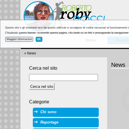
Questo sito o gli strumenti terzi da questo utilizzati si avvalgono di cookie necessari al funzionamento ed 
Chiudendo questo banner, scorrendo questa pagina, cliccando su un link o proseguendo la navigazione in
Maggiori informazioni
OK
Home
Report
» News
News
Cerca nel sito
Categorie
Chi sono
Reportage