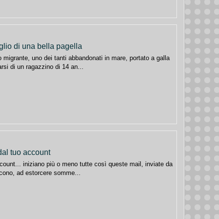
lio di una bella pagella
o migrante, uno dei tanti abbandonati in mare, portato a galla
rsi di un ragazzino di 14 an...
 dal tuo account
ccount... iniziano più o meno tutte così queste mail, inviate da
escono, ad estorcere somme...