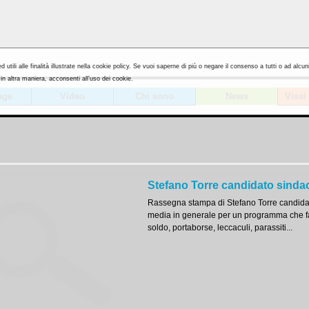
utili alle finalità illustrate nella cookie policy. Se vuoi saperne di più o negare il consenso a tutti o ad alcun
 altra maniera, acconsenti all’uso dei cookie.
age
Video
Chi sono
News
Vissi
Stefano Torre candidato sindaco
Rassegna stampa di Stefano Torre candidato
media in generale per un programma che fa t
soldo, portaborse, leccaculi, parassiti...