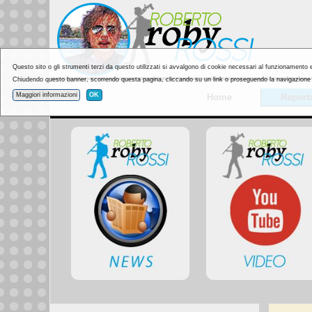
Questo sito o gli strumenti terzi da questo utilizzati si avvalgono di cookie necessari al funzionamento ed 
Chiudendo questo banner, scorrendo questa pagina, cliccando su un link o proseguendo la navigazione in
Maggiori informazioni
OK
Home
Report