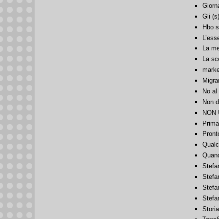
Giorn
Gli (s
Hbo su
L’ess
La me
La sce
marke
Migran
No al
Non di
NON U
Prima
Pron
Qualc
Quand
Stefa
Stefa
Stefa
Stefan
Storia