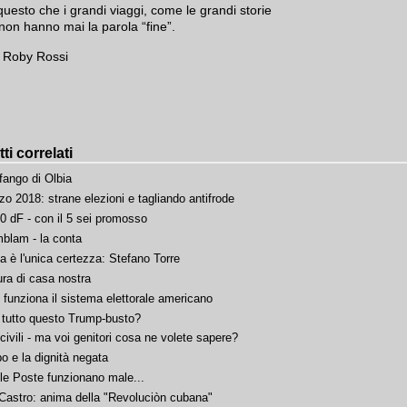
questo che i grandi viaggi, come le grandi storie
non hanno mai la parola “fine”.
 Roby Rossi
ti correlati
 fango di Olbia
zo 2018: strane elezioni e tagliando antifrode
0 dF - con il 5 sei promosso
blam - la conta
a è l'unica certezza: Stefano Torre
ra di casa nostra
funziona il sistema elettorale americano
 tutto questo Trump-busto?
i civili - ma voi genitori cosa ne volete sapere?
o e la dignità negata
 le Poste funzionano male...
 Castro: anima della "Revoluciòn cubana"