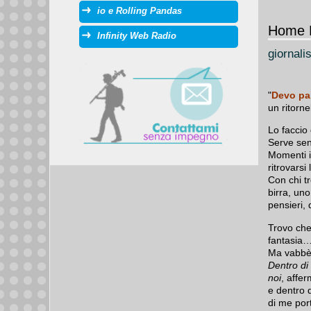
io e Rolling Pandas
Home 
Infinity Web Radio
giornali
"
Devo par
un ritorne
Lo faccio 
Serve sen
Momenti i
ritrovarsi
Con chi t
birra, uno
pensieri, 
Trovo che
fantasia…
Ma vabbè,
Dentro di 
noi
, affe
e dentro d
di me por