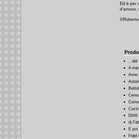
Ed è per 
d’amore, 
©Roberto
Prodot
...dal
4 mar
Anno 
Astam
Bettol
Censu
Come 
Cos'è
Diritt
dj Fab
E poi
Fidel