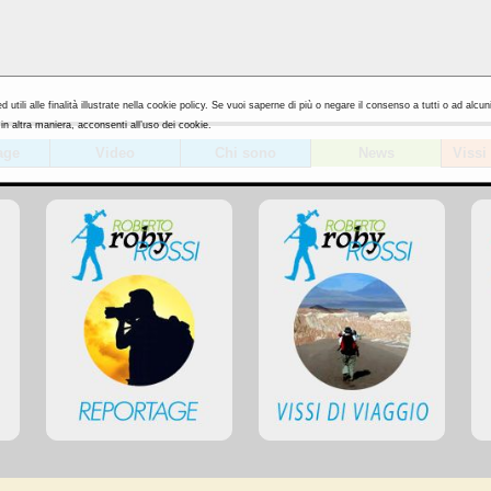
utili alle finalità illustrate nella cookie policy. Se vuoi saperne di più o negare il consenso a tutti o ad alcun
 altra maniera, acconsenti all’uso dei cookie.
age
Video
Chi sono
News
Vissi