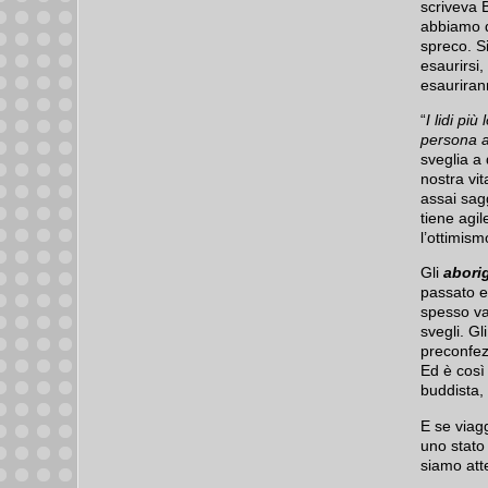
scriveva B
abbiamo d
spreco. S
esaurirsi,
esauriran
“
I lidi più
persona a
sveglia a
nostra vi
assai sag
tiene agil
l’ottimism
Gli
abori
passato e 
spesso va
svegli. Gl
preconfez
Ed è così
buddista,
E se viag
uno stato
siamo atte