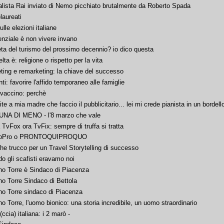
alista Rai inviato di Nemo picchiato brutalmente da Roberto Spada
)laureati
lle elezioni italiane
enziale è non vivere invano
ta del turismo del prossimo decennio? io dico questa
lta è: religione o rispetto per la vita
ting e remarketing: la chiave del successo
ti: favorire l'affido temporaneo alle famiglie
 vaccino: perchè
te a mia madre che faccio il pubblicitario... lei mi crede pianista in un bordell
NA DI MENO - l'8 marzo che vale
 TvFox ora TvFix: sempre di truffa si tratta
toPro o PRONTOQUIPROQUO
he trucco per un Travel Storytelling di successo
o gli scafisti eravamo noi
no Torre è Sindaco di Piacenza
no Torre Sindaco di Bettola
no Torre sindaco di Piacenza
o Torre, l'uomo bionico: una storia incredibile, un uomo straordinario
(ccia) italiana: i 2 marò -