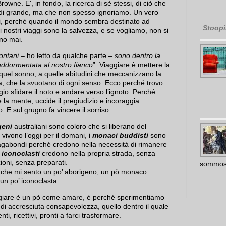
rowne. E', in fondo, la ricerca di sè stessi, di ciò che
i grande, ma che non spesso ignoriamo. Un vero
i, perchè quando il mondo sembra destinato ad
Stoopi
 i nostri viaggi sono la salvezza, e se vogliamo, non si
no mai.
 lontani
– ho letto da qualche parte –
sono dentro la
ddormentata al nostro fianco
”. Viaggiare è mettere la
 quel sonno, a quelle abitudini che meccanizzano la
ta, che la svuotano di ogni senso. Ecco perché trovo
gio sfidare il noto e andare verso l’ignoto. Perché
e la mente, uccide il pregiudizio e incoraggia
o. E sul grugno fa vincere il sorriso.
geni
australiani sono coloro che si liberano del
vivono l’oggi per il domani, i
monaci buddisti
sono
gabondi perché credono nella necessità di rimanere
i
iconoclasti
credono nella propria strada, senza
ioni, senza preparati.
sommoss
 che mi sento un po’ aborigeno, un pò monaco
 un po’ iconoclasta.
giare è un pò come amare, è perché sperimentiamo
 di accresciuta consapevolezza, quello dentro il quale
nti, ricettivi, pronti a farci trasformare.