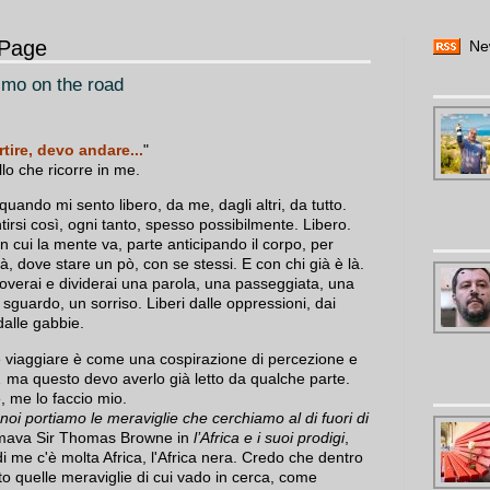
Page
Ne
smo on the road
tire, devo andare...
"
llo che ricorre in me.
quando mi sento libero, da me, dagli altri, da tutto.
tirsi così, ogni tanto, spesso possibilmente. Libero.
n cui la mente va, parte anticipando il corpo, per
 là, dove stare un pò, con se stessi. E con chi già è là.
roverai e dividerai una parola, una passeggiata, una
 sguardo, un sorriso. Liberi dalle oppressioni, dai
dalle gabbie.
 viaggiare è come una cospirazione di percezione e
 ma questo devo averlo già letto da qualche parte.
 me lo faccio mio.
noi portiamo le meraviglie che cerchiamo al di fuori di
rmava Sir Thomas Browne in
l’Africa e i suoi prodigi
,
i me c'è molta Africa, l'Africa nera. Credo che dentro
to quelle meraviglie di cui vado in cerca, come