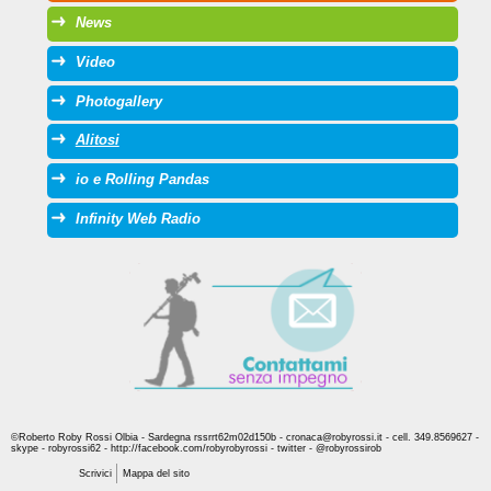
News
Video
Photogallery
Alitosi
io e Rolling Pandas
Infinity Web Radio
©Roberto Roby Rossi Olbia - Sardegna rssrrt62m02d150b - cronaca@robyrossi.it - cell. 349.8569627 -
skype - robyrossi62 - http://facebook.com/robyrobyrossi - twitter - @robyrossirob
Scrivici
Mappa del sito