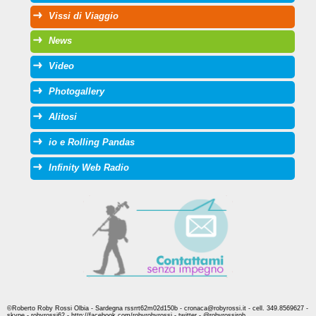
Vissi di Viaggio
News
Video
Photogallery
Alitosi
io e Rolling Pandas
Infinity Web Radio
©Roberto Roby Rossi Olbia - Sardegna rssrrt62m02d150b - cronaca@robyrossi.it - cell. 349.8569627 -
skype - robyrossi62 - http://facebook.com/robyrobyrossi - twitter - @robyrossirob