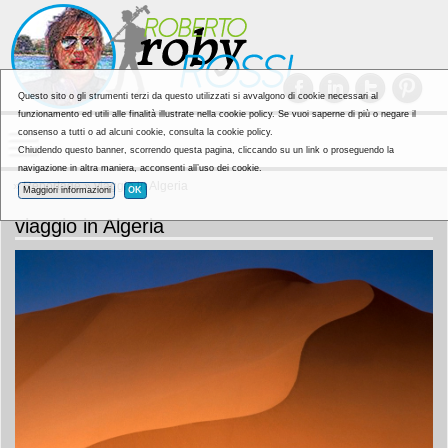
Questo sito o gli strumenti terzi da questo utilizzati si avvalgono di cookie necessari al
funzionamento ed utili alle finalità illustrate nella cookie policy. Se vuoi saperne di più o negare il
consenso a tutti o ad alcuni cookie, consulta la cookie policy.
Chiudendo questo banner, scorrendo questa pagina, cliccando su un link o proseguendo la
navigazione in altra maniera, acconsenti all’uso dei cookie.
»
Reportage
» viaggio in Algeria
Maggiori informazioni
OK
viaggio in Algeria