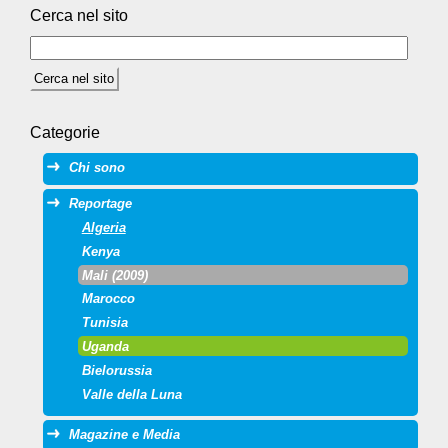
Cerca nel sito
Categorie
Chi sono
Reportage
Algeria
Kenya
Mali (2009)
Marocco
Tunisia
Uganda
Bielorussia
Valle della Luna
Magazine e Media