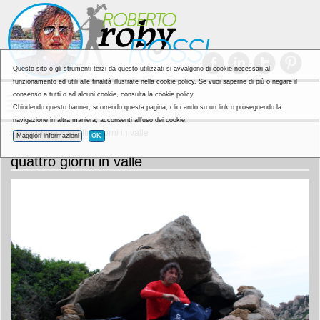
Questo sito o gli strumenti terzi da questo utilizzati si avvalgono di cookie necessari al
funzionamento ed utili alle finalità illustrate nella cookie policy. Se vuoi saperne di più o negare il
consenso a tutti o ad alcuni cookie, consulta la cookie policy.
Chiudendo questo banner, scorrendo questa pagina, cliccando su un link o proseguendo la
navigazione in altra maniera, acconsenti all’uso dei cookie.
»
Reportage
» quattro giorni in valle
Maggiori informazioni
OK
quattro giorni in valle