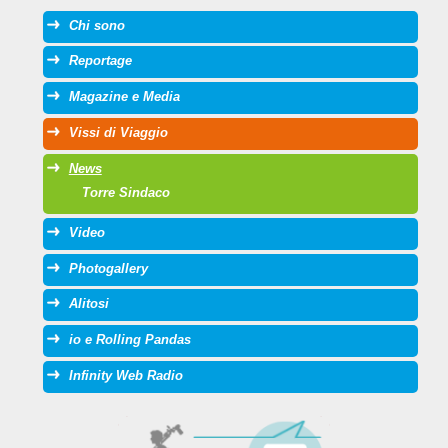
Chi sono
Reportage
Magazine e Media
Vissi di Viaggio
News
Torre Sindaco
Video
Photogallery
Alitosi
io e Rolling Pandas
Infinity Web Radio