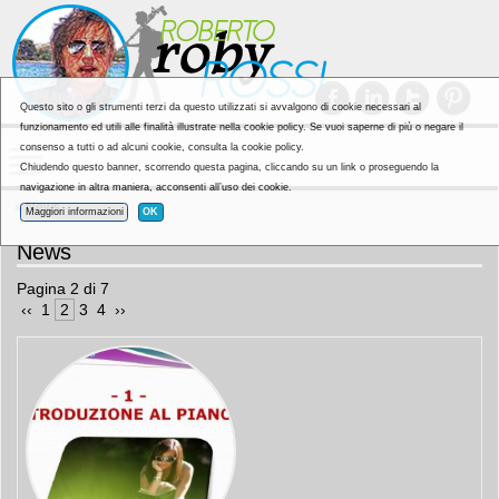
Questo sito o gli strumenti terzi da questo utilizzati si avvalgono di cookie necessari al
funzionamento ed utili alle finalità illustrate nella cookie policy. Se vuoi saperne di più o negare il
consenso a tutti o ad alcuni cookie, consulta la cookie policy.
Chiudendo questo banner, scorrendo questa pagina, cliccando su un link o proseguendo la
navigazione in altra maniera, acconsenti all’uso dei cookie.
» News
Maggiori informazioni
OK
News
Pagina 2 di 7
 ‹‹ 
 1 
 2 
 3 
 4 
 ›› 