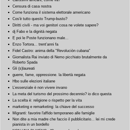
Censura di casa nostra
Come funziona il sistema elettorale americano
Cos'è tutto questo Trump-busto?
Diritti civili - ma voi genitori cosa ne volete sapere?
dj Fabo e la dignità negata
E poi le Poste funzionano male...
Enzo Tortora... trent’anni fa
Fidel Castro: anima della "Revoluciòn cubana"
Giornalista Rai inviato di Nemo picchiato brutalmente da
Roberto Spada
Gli (s)laureati
guerre, fame, oppressione. la libertà negata
Hbo sulle elezioni italiane
L’essenziale è non vivere invano
La meta del turismo del prossimo decennio? io dico questa
La scelta è: religione o rispetto per la vita
marketing e remarketing: la chiave del successo
Migranti: favorire l'affido temporaneo alle famiglie
Non dite a mia madre che faccio il pubblicitario... lei mi crede
pianista in un bordello