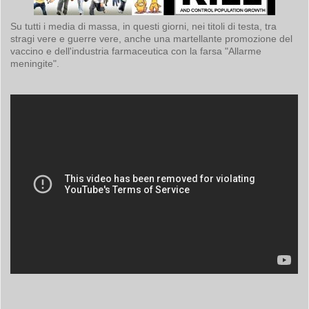
Su tutti i media di massa, in questi giorni, nei titoli di testa, tra
stragi vere e guerre vere, anche una martellante promozione del
vaccino e dell'industria farmaceutica con la farsa "Allarme
meningite".