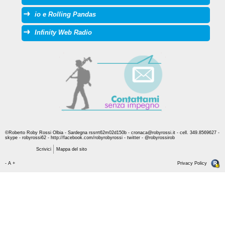
io e Rolling Pandas
Infinity Web Radio
©Roberto Roby Rossi Olbia - Sardegna rssrrt62m02d150b - cronaca@robyrossi.it - cell. 349.8569627 -
skype - robyrossi62 - http://facebook.com/robyrobyrossi - twitter - @robyrossirob
Scrivici
Mappa del sito
-
A
+
Privacy Policy