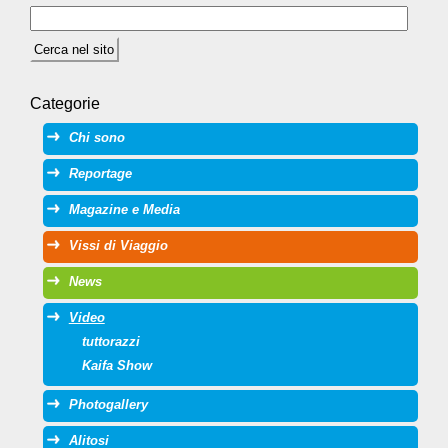
Categorie
Chi sono
Reportage
Magazine e Media
Vissi di Viaggio
News
Video
tuttorazzi
Kaifa Show
Photogallery
Alitosi