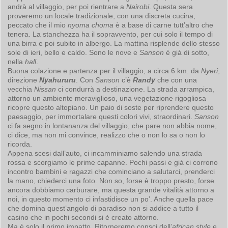
andrà al villaggio, per poi rientrare a
Nairobi
. Questa sera
proveremo un locale tradizionale, con una discreta cucina,
peccato che il mio
nyoma choma
è a base di carne tutt’altro che
tenera. La stanchezza ha il sopravvento, per cui solo il tempo di
una birra e poi subito in albergo. La mattina risplende dello stesso
sole di ieri, bello e caldo. Sono le nove e
Sanson
è già di sotto,
nella
hall
.
Buona colazione e partenza per il villaggio, a circa 6 km. da
Nyeri
,
direzione
Nyahururu
. Con
Sanson
c’è
Randy
che con una
vecchia
Nissan
ci condurrà a destinazione. La strada arrampica,
attorno un ambiente meraviglioso, una vegetazione rigogliosa
ricopre questo altopiano. Un paio di soste per riprendere questo
paesaggio, per immortalare questi colori vivi, straordinari.
Sanson
ci fa segno in lontananza del villaggio, che pare non abbia nome,
ci dice, ma non mi convince, realizzo che o non lo sa o non lo
ricorda.
Appena scesi dall’auto, ci incamminiamo salendo una strada
rossa e scorgiamo le prime capanne. Pochi passi e già ci corrono
incontro bambini e ragazzi che cominciano a salutarci, prenderci
la mano, chiederci una foto. Non so, forse è troppo presto, forse
ancora dobbiamo carburare, ma questa grande vitalità attorno a
noi, in questo momento ci infastidisce un po’. Anche quella pace
che domina quest’angolo di paradiso non si addice a tutto il
casino che in pochi secondi si è creato attorno.
Ma è solo il primo impatto. Ritorneremo consci dell’
african style
e