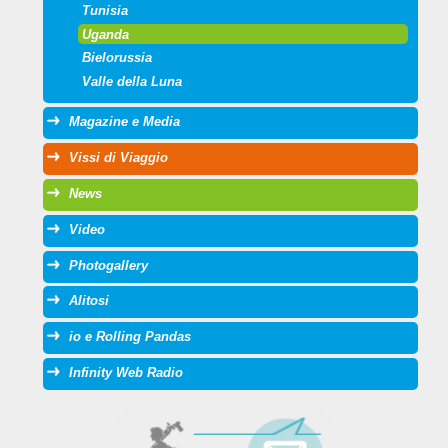
Tunisia
Uganda
Bielorussia
Valle della Luna
Magazine e Media
Vissi di Viaggio
News
Video
Photogallery
Alitosi
io e Rolling Pandas
Infinity Web Radio