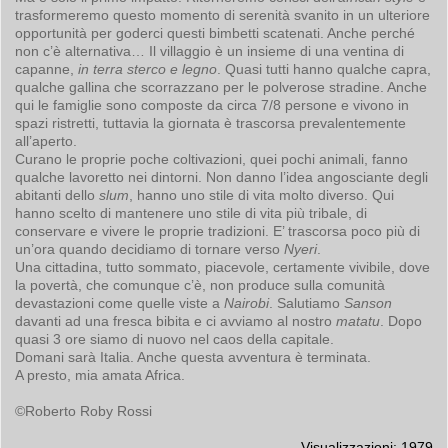
trasformeremo questo momento di serenità svanito in un ulteriore
opportunità per goderci questi bimbetti scatenati. Anche perché
non c’è alternativa… Il villaggio è un insieme di una ventina di
capanne,
in terra sterco e legno
. Quasi tutti hanno qualche capra,
qualche gallina che scorrazzano per le polverose stradine. Anche
qui le famiglie sono composte da circa 7/8 persone e vivono in
spazi ristretti, tuttavia la giornata è trascorsa prevalentemente
all’aperto.
Curano le proprie poche coltivazioni, quei pochi animali, fanno
qualche lavoretto nei dintorni. Non danno l’idea angosciante degli
abitanti dello
slum
, hanno uno stile di vita molto diverso. Qui
hanno scelto di mantenere uno stile di vita più tribale, di
conservare e vivere le proprie tradizioni. E’ trascorsa poco più di
un’ora quando decidiamo di tornare verso
Nyeri
.
Una cittadina, tutto sommato, piacevole, certamente vivibile, dove
la povertà, che comunque c’è, non produce sulla comunità
devastazioni come quelle viste a
Nairobi
. Salutiamo
Sanson
davanti ad una fresca bibita e ci avviamo al nostro
matatu
. Dopo
quasi 3 ore siamo di nuovo nel caos della capitale.
Domani sarà Italia. Anche questa avventura è terminata.
A presto, mia amata Africa.
©Roberto Roby Rossi
Visualizzazioni: 1979