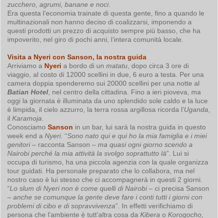
zucchero, agrumi, banane e noci
.
Era questa l’economia trainate di questa gente, fino a quando le
multinazionali non hanno deciso di coalizzarsi, imponendo a
questi prodotti un prezzo di acquisto sempre più basso, che ha
impoverito, nel giro di pochi anni, l’intera comunità locale.
Visita a Nyeri con Sanson, la nostra guida
Arriviamo a
Nyeri
a bordo di un
matatu
, dopo circa 3 ore di
viaggio, al costo di 12000 scellini in due, 6 euro a testa. Per una
camera doppia spenderemo sui 20000 scellini per una notte al
Batian Hotel
, nel centro della cittadina. Fino a ieri pioveva, ma
oggi la giornata è illuminata da uno splendido sole caldo e la luce
è limpida, il cielo azzurro, la terra rossa argillosa ricorda l’
Uganda
,
il
Karamoja
.
Conosciamo
Sanson
in un bar, lui sarà la nostra guida in questo
week end a
Nyeri
. “
Sono nato qui e qui ho la mia famiglia e i miei
genitori
– racconta Sanson –
ma quasi ogni giorno scendo a
Nairobi perché la mia attività la svolgo soprattutto là
”. Lui si
occupa di turismo, ha una piccola agenzia con la quale organizza
tour guidati. Ha personale preparato che lo collabora, ma nel
nostro caso è lui stesso che ci accompagnerà in questi 2 giorni.
“
Lo slum di Nyeri non è come quelli di Nairobi
– ci precisa Sanson
–
anche se comunque la gente deve fare i conti tutti i giorni con
problemi di cibo e di sopravvivenza
”. In effetti verifichiamo di
persona che l’ambiente è tutt’altra cosa da
Kibera
o
Korogocho
,