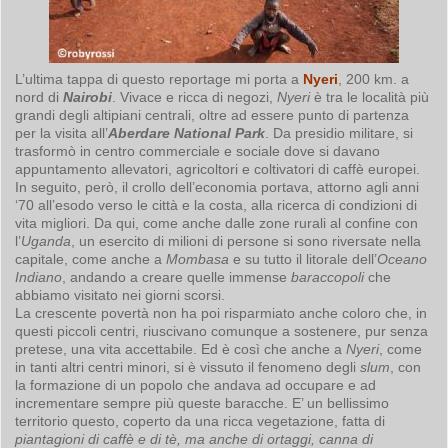
L’ultima tappa di questo reportage mi porta a
Nyeri
, 200 km. a
nord di
Nairobi
. Vivace e ricca di negozi,
Nyeri
è tra le località più
grandi degli altipiani centrali, oltre ad essere punto di partenza
per la visita all’
Aberdare National Park
. Da presidio militare, si
trasformò in centro commerciale e sociale dove si davano
appuntamento allevatori, agricoltori e coltivatori di caffè europei.
In seguito, però, il crollo dell’economia portava, attorno agli anni
‘70 all’esodo verso le città e la costa, alla ricerca di condizioni di
vita migliori. Da qui, come anche dalle zone rurali al confine con
l’
Uganda
, un esercito di milioni di persone si sono riversate nella
capitale, come anche a
Mombasa
e su tutto il litorale dell’
Oceano
Indiano
, andando a creare quelle immense
baraccopoli
che
abbiamo visitato nei giorni scorsi.
La crescente povertà non ha poi risparmiato anche coloro che, in
questi piccoli centri, riuscivano comunque a sostenere, pur senza
pretese, una vita accettabile. Ed è così che anche a
Nyeri
, come
in tanti altri centri minori, si è vissuto il fenomeno degli
slum
, con
la formazione di un popolo che andava ad occupare e ad
incrementare sempre più queste baracche. E’ un bellissimo
territorio questo, coperto da una ricca vegetazione, fatta di
piantagioni di caffè e di tè, ma anche di ortaggi, canna di