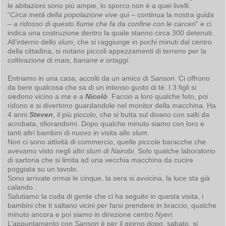
le abitazioni sono più ampie, lo sporco non è a quei livelli.
“
Circa metà della popolazione vive qui
– continua la nostra guida
–
a ridosso di questo fiume che fa da confine con le carceri
” e ci
indica una costruzione dentro la quale stanno circa 300 detenuti.
All’interno dello
slum
, che si raggiunge in pochi minuti dal centro
della cittadina, si notano piccoli appezzamenti di terreno per la
coltivazione di
mais, banane e ortaggi
.
Entriamo in una casa, accolti da un amico di
Sanson
. Ci offrono
da bere qualcosa che sa di un intenso gusto di tè. I 3 figli si
siedono vicino a me e a
Nicolò
. Faccio a loro qualche foto, poi
ridono e si divertono guardandole nel monitor della macchina. Ha
4 anni
Steven
, il più piccolo, che si butta sul divano con salti da
acrobata, sfiorandomi. Dopo qualche minuto siamo con loro e
tanti altri bambini di nuovo in visita allo
slum
.
Non ci sono attività di commercio, quelle piccole baracche che
avevamo visto negli altri
slum di Nairobi
. Solo qualche laboratorio
di sartoria che si limita ad una vecchia macchina da cucire
poggiata su un tavolo.
Sono arrivate ormai le cinque, la sera si avvicina, la luce sta già
calando.
Salutiamo la coda di gente che ci ha seguito in questa visita, i
bambini che ti saltano vicini per farsi prendere in braccio, qualche
minuto ancora e poi siamo in direzione centro
Nyeri
.
L’appuntamento con
Sanson
è per il giorno dopo, sabato, si