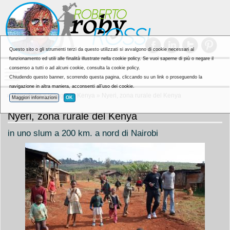
Questo sito o gli strumenti terzi da questo utilizzati si avvalgono di cookie necessari al
funzionamento ed utili alle finalità illustrate nella cookie policy. Se vuoi saperne di più o negare il
consenso a tutti o ad alcuni cookie, consulta la cookie policy.
Chiudendo questo banner, scorrendo questa pagina, cliccando su un link o proseguendo la
navigazione in altra maniera, acconsenti all’uso dei cookie.
»
Reportage
»
viaggio in Kenya
» Nyeri, zona rurale del Kenya
Maggiori informazioni
OK
Nyeri, zona rurale del Kenya
in uno slum a 200 km. a nord di Nairobi