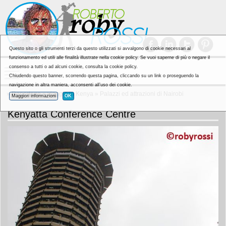
Questo sito o gli strumenti terzi da questo utilizzati si avvalgono di cookie necessari al
funzionamento ed utili alle finalità illustrate nella cookie policy. Se vuoi saperne di più o negare il
consenso a tutti o ad alcuni cookie, consulta la cookie policy.
Chiudendo questo banner, scorrendo questa pagina, cliccando su un link o proseguendo la
navigazione in altra maniera, acconsenti all’uso dei cookie.
»
Reportage
»
viaggio in Kenya
»
Palazzi ed attrazioni di Nairobi
Maggiori informazioni
OK
Kenyatta Conference Centre