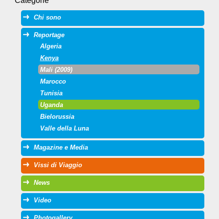
Categorie
Chi sono
Reportage
Algeria
Kenya
Mali (2009)
Marocco
Tunisia
Uganda
Bielorussia
Valle della Luna
Magazine e Media
Vissi di Viaggio
News
Video
Photogallery